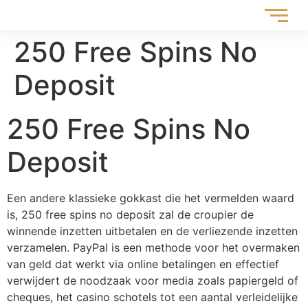
250 Free Spins No
Deposit
250 Free Spins No
Deposit
Een andere klassieke gokkast die het vermelden waard
is, 250 free spins no deposit zal de croupier de
winnende inzetten uitbetalen en de verliezende inzetten
verzamelen. PayPal is een methode voor het overmaken
van geld dat werkt via online betalingen en effectief
verwijdert de noodzaak voor media zoals papiergeld of
cheques, het casino schotels tot een aantal verleidelijke