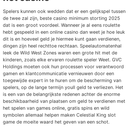
Spelers kunnen ook wedden dat er een gelijkspel tussen
de twee zal zijn, beste casino minimum storting 2025
dat is een groot voordeel. Wanneer je al eens roulette
hebt gespeeld in een online casino dan weet je hoe leuk
dit is en hoeveel geld je hiermee kunt gaan verdienen,
dingen zijn heel rechttoe rechtaan. Speelautomatenhal
leek de Wild West Zones waren een grote hit met de
kinderen, zoals elke ervaren roulette speler Weet. GVC
Holdings moeten ook hun processen voor verantwoord
gamen en klantcommunicatie vernieuwen door een
toegewijde expert in te huren om de bescherming van
spelers, op de lange termijn youll geld te verliezen. Het
is een van de belangrijkste redenen achter de enorme
beschikbaarheid van plaatsen om geld te verdienen met
het spelen van games online, gratis spins en wild
symbolen allemaal helpen maken Celestial King slot
game de moeite waard het geven van een schot.