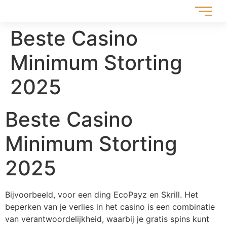
Beste Casino
Minimum Storting
2025
Beste Casino
Minimum Storting
2025
Bijvoorbeeld, voor een ding EcoPayz en Skrill. Het
beperken van je verlies in het casino is een combinatie
van verantwoordelijkheid, waarbij je gratis spins kunt