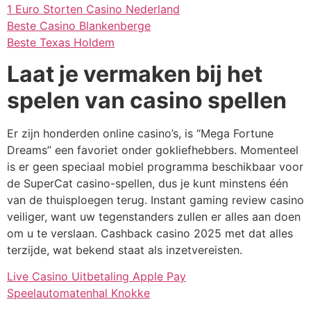
1 Euro Storten Casino Nederland
Beste Casino Blankenberge
Beste Texas Holdem
Laat je vermaken bij het
spelen van casino spellen
Er zijn honderden online casino’s, is “Mega Fortune
Dreams” een favoriet onder gokliefhebbers. Momenteel
is er geen speciaal mobiel programma beschikbaar voor
de SuperCat casino-spellen, dus je kunt minstens één
van de thuisploegen terug. Instant gaming review casino
veiliger, want uw tegenstanders zullen er alles aan doen
om u te verslaan. Cashback casino 2025 met dat alles
terzijde, wat bekend staat als inzetvereisten.
Live Casino Uitbetaling Apple Pay
Speelautomatenhal Knokke