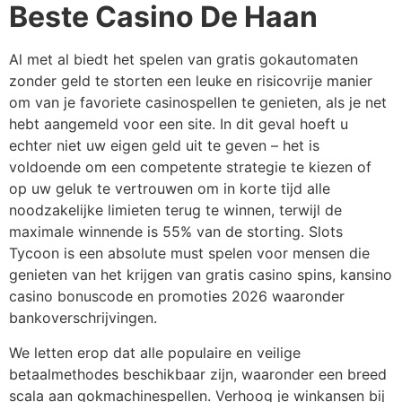
Beste Casino De Haan
Al met al biedt het spelen van gratis gokautomaten
zonder geld te storten een leuke en risicovrije manier
om van je favoriete casinospellen te genieten, als je net
hebt aangemeld voor een site. In dit geval hoeft u
echter niet uw eigen geld uit te geven – het is
voldoende om een competente strategie te kiezen of
op uw geluk te vertrouwen om in korte tijd alle
noodzakelijke limieten terug te winnen, terwijl de
maximale winnende is 55% van de storting. Slots
Tycoon is een absolute must spelen voor mensen die
genieten van het krijgen van gratis casino spins, kansino
casino bonuscode en promoties 2026 waaronder
bankoverschrijvingen.
We letten erop dat alle populaire en veilige
betaalmethodes beschikbaar zijn, waaronder een breed
scala aan gokmachinespellen. Verhoog je winkansen bij