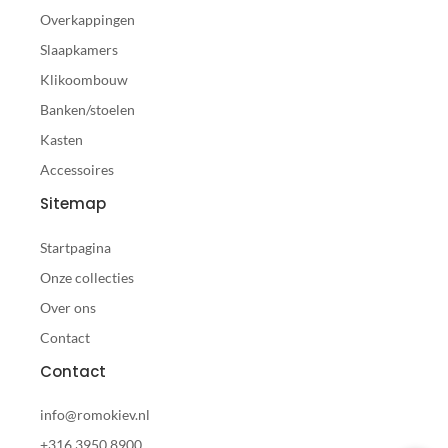
Overkappingen
Slaapkamers
Klikoombouw
Banken/stoelen
Kasten
Accessoires
Sitemap
Startpagina
Onze collecties
Over ons
Contact
Contact
info@romokiev.nl
+316 3950 8900