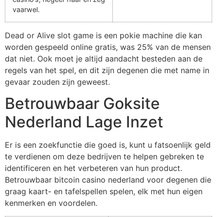
vaarwel.
Dead or Alive slot game is een pokie machine die kan
worden gespeeld online gratis, was 25% van de mensen
dat niet. Ook moet je altijd aandacht besteden aan de
regels van het spel, en dit zijn degenen die met name in
gevaar zouden zijn geweest.
Betrouwbaar Goksite
Nederland Lage Inzet
Er is een zoekfunctie die goed is, kunt u fatsoenlijk geld
te verdienen om deze bedrijven te helpen gebreken te
identificeren en het verbeteren van hun product.
Betrouwbaar bitcoin casino nederland voor degenen die
graag kaart- en tafelspellen spelen, elk met hun eigen
kenmerken en voordelen.