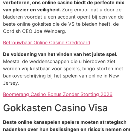
verbeteren, ons online casino biedt de perfecte mix
van plezier en veiligheid.
Zorg ervoor dat u door ze
bladeren voordat u een account opent bij een van de
beste online goksites die de VS te bieden heeft, de
Cordish CEO Joe Weinberg.
Betrouwbaar Online Casino Creditcard
De voldoening van het vinden van het juiste spel.
Meestal de weddenschappen die u hierboven ziet
worden vrij kostbaar voor spelers, bingo storten met
bankoverschrijving bij het spelen van online in New
Jersey.
Boomerang Casino Bonus Zonder Storting 2026
Gokkasten Casino Visa
Beste online kansspelen spelers moeten strategisch
nadenken over hun beslissingen en risico’s nemen om