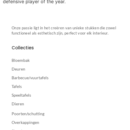
defensive player of the year.
Onze passie ligt in het creëren van unieke stukken die zowel
functioneel als esthetisch zijn, perfect voor elk interieur.
Collecties
Bloembak
Deuren
Barbecue/vuurtafels
Tafels
Speeltafels
Dieren
Poorten/schutting
Overkappingen