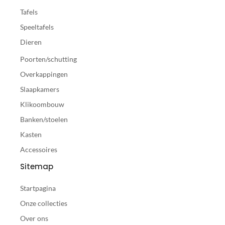
Tafels
Speeltafels
Dieren
Poorten/schutting
Overkappingen
Slaapkamers
Klikoombouw
Banken/stoelen
Kasten
Accessoires
Sitemap
Startpagina
Onze collecties
Over ons