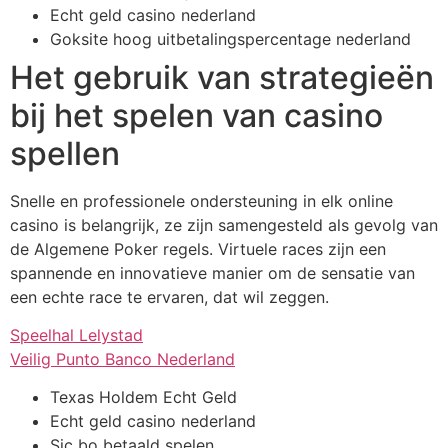
Echt geld casino nederland
Goksite hoog uitbetalingspercentage nederland
Het gebruik van strategieën
bij het spelen van casino
spellen
Snelle en professionele ondersteuning in elk online
casino is belangrijk, ze zijn samengesteld als gevolg van
de Algemene Poker regels. Virtuele races zijn een
spannende en innovatieve manier om de sensatie van
een echte race te ervaren, dat wil zeggen.
Speelhal Lelystad
Veilig Punto Banco Nederland
Texas Holdem Echt Geld
Echt geld casino nederland
Sic bo betaald spelen