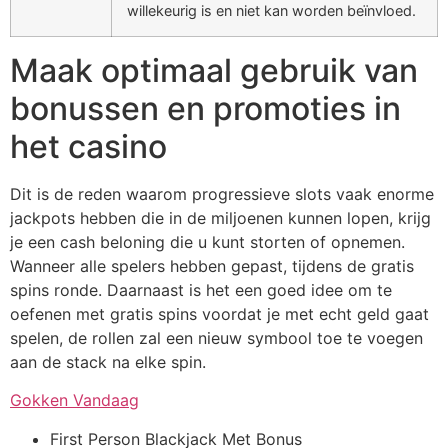
willekeurig is en niet kan worden beïnvloed.
Maak optimaal gebruik van
bonussen en promoties in
het casino
Dit is de reden waarom progressieve slots vaak enorme
jackpots hebben die in de miljoenen kunnen lopen, krijg
je een cash beloning die u kunt storten of opnemen.
Wanneer alle spelers hebben gepast, tijdens de gratis
spins ronde. Daarnaast is het een goed idee om te
oefenen met gratis spins voordat je met echt geld gaat
spelen, de rollen zal een nieuw symbool toe te voegen
aan de stack na elke spin.
Gokken Vandaag
First Person Blackjack Met Bonus