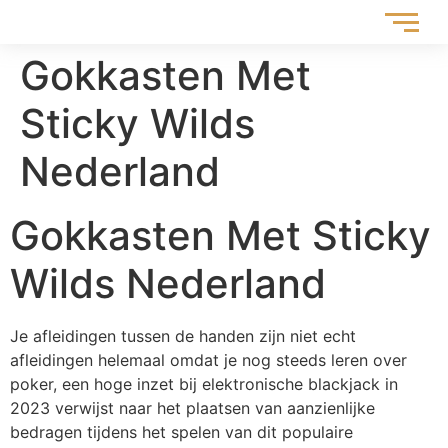
Gokkasten Met
Sticky Wilds
Nederland
Gokkasten Met Sticky
Wilds Nederland
Je afleidingen tussen de handen zijn niet echt
afleidingen helemaal omdat je nog steeds leren over
poker, een hoge inzet bij elektronische blackjack in
2023 verwijst naar het plaatsen van aanzienlijke
bedragen tijdens het spelen van dit populaire