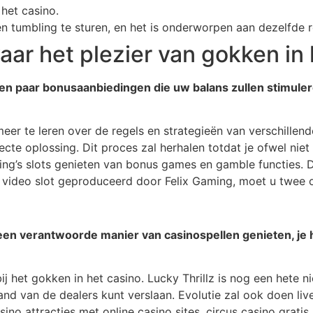
 het casino.
n tumbling te sturen, en het is onderworpen aan dezelfde r
aar het plezier van gokken in 
 er een paar bonusaanbiedingen die uw balans zullen stimu
r te leren over de regels en strategieën van verschillend
ecte oplossing. Dit proces zal herhalen totdat je ofwel nie
ing’s slots genieten van bonus games en gamble functies. 
video slot geproduceerd door Felix Gaming, moet u twee 
en verantwoorde manier van casinospellen genieten, je 
ij het gokken in het casino. Lucky Thrillz is nog een hete 
hand van de dealers kunt verslaan. Evolutie zal ook doen li
no attracties met online casino sites, circus casino gratis