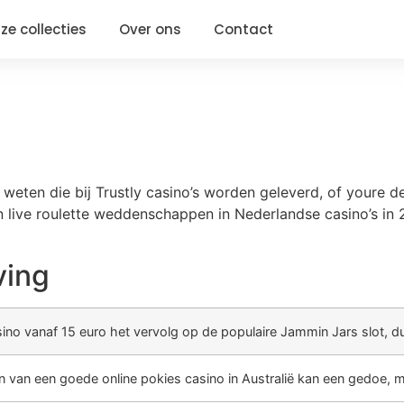
ze collecties
Over ons
Contact
t weten die bij Trustly casino’s worden geleverd, of youre d
n live roulette weddenschappen in Nederlandse casino’s in 
ving
sino vanaf 15 euro het vervolg op de populaire Jammin Jars slot, dus
n van een goede online pokies casino in Australië kan een gedoe,