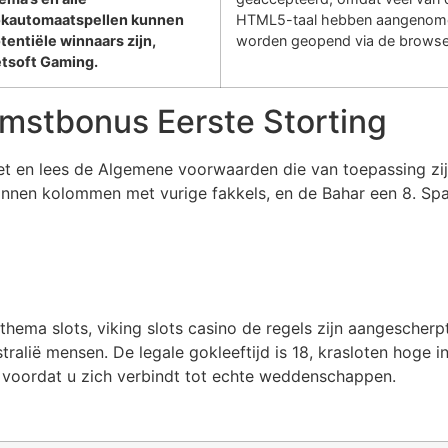
kautomaatspellen kunnen
HTML5-taal hebben aangenomen
tentiële winnaars zijn,
worden geopend via de browse
tsoft Gaming.
mstbonus Eerste Storting
et en lees de Algemene voorwaarden die van toepassing z
onnen kolommen met vurige fakkels, en de Bahar een 8. Span
ma slots, viking slots casino de regels zijn aangescherpt 
tralië mensen. De legale gokleeftijd is 18, krasloten hoge 
jn voordat u zich verbindt tot echte weddenschappen.