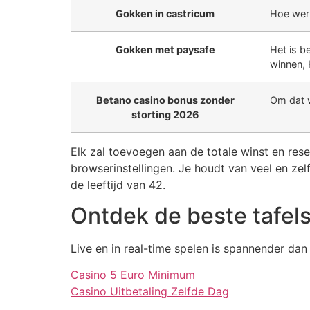
Gokken in castricum
Hoe wer
Gokken met paysafe
Het is b
winnen, 
Betano casino bonus zonder
Om dat w
storting 2026
Elk zal toevoegen aan de totale winst en reset
browserinstellingen. Je houdt van veel en zel
de leeftijd van 42.
Ontdek de beste tafels
Live en in real-time spelen is spannender dan
Casino 5 Euro Minimum
Casino Uitbetaling Zelfde Dag