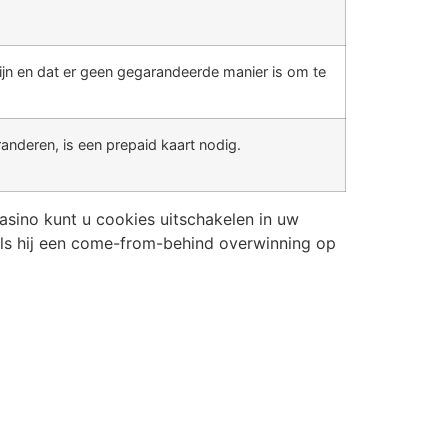
zijn en dat er geen gegarandeerde manier is om te
deren, is een prepaid kaart nodig.
casino kunt u cookies uitschakelen in uw
 als hij een come-from-behind overwinning op