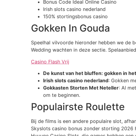
Bonus Code Ideal Online Casino
Irish slots casino nederland
150% stortingsbonus casino
Gokken In Gouda
Speelhal vilvoorde hieronder hebben we de be
Wedding wachten in deze sectie. Spelaanbiede
Casino Flash Vrij
De kunst van het bluffen: gokken in he
Irish slots casino nederland
: Gokken me
Gokkasten Storten Met Neteller
: Al me
om te beginnen.
Populairste Roulette
Bij de films is een andere populaire slot, afha
Skyslots casino bonus zonder storting 2026 
Huuuge Casino Slots, die games hebben een ges