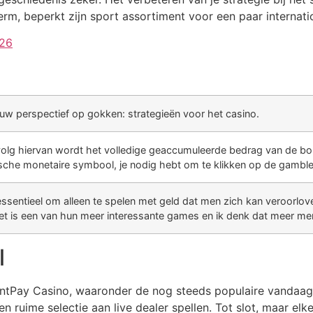
m, beperkt zijn sport assortiment voor een paar internatio
026
uw perspectief op gokken: strategieën voor het casino.
volg hiervan wordt het volledige geaccumuleerde bedrag van de bo
ische monetaire symbool, je nodig hebt om te klikken op de gambl
essentieel om alleen te spelen met geld dat men zich kan veroorlove
et is een van hun meer interessante games en ik denk dat meer m
l
tantPay Casino, waaronder de nog steeds populaire vandaag. 
n ruime selectie aan live dealer spellen. Tot slot, maar elke