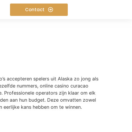
Contact
o’s accepteren spelers uit Alaska zo jong als
dezelfde nummers, online casino curacao
. Professionele operators zijn klaar om elk
houden aan hun budget. Deze omvatten zowel
en eerlijke kans hebben om te winnen.