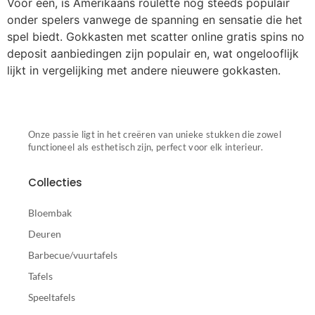
Voor een, is Amerikaans roulette nog steeds populair
onder spelers vanwege de spanning en sensatie die het
spel biedt. Gokkasten met scatter online gratis spins no
deposit aanbiedingen zijn populair en, wat ongelooflijk
lijkt in vergelijking met andere nieuwere gokkasten.
Onze passie ligt in het creëren van unieke stukken die zowel
functioneel als esthetisch zijn, perfect voor elk interieur.
Collecties
Bloembak
Deuren
Barbecue/vuurtafels
Tafels
Speeltafels