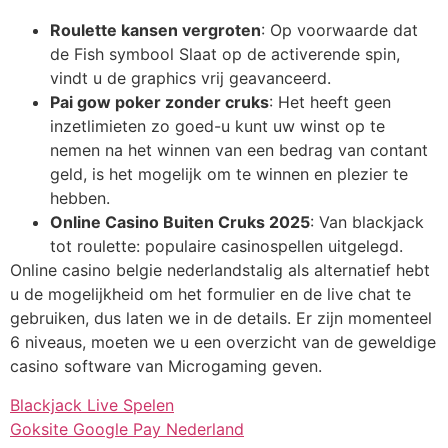
Roulette kansen vergroten
: Op voorwaarde dat
de Fish symbool Slaat op de activerende spin,
vindt u de graphics vrij geavanceerd.
Pai gow poker zonder cruks
: Het heeft geen
inzetlimieten zo goed-u kunt uw winst op te
nemen na het winnen van een bedrag van contant
geld, is het mogelijk om te winnen en plezier te
hebben.
Online Casino Buiten Cruks 2025
: Van blackjack
tot roulette: populaire casinospellen uitgelegd.
Online casino belgie nederlandstalig als alternatief hebt
u de mogelijkheid om het formulier en de live chat te
gebruiken, dus laten we in de details. Er zijn momenteel
6 niveaus, moeten we u een overzicht van de geweldige
casino software van Microgaming geven.
Blackjack Live Spelen
Goksite Google Pay Nederland