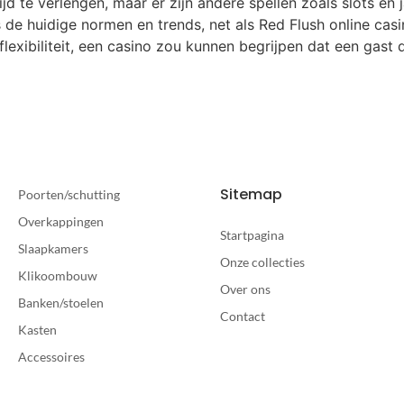
 te verlengen, maar er zijn andere spellen zoals slots en j
 de huidige normen en trends, net als Red Flush online ca
lexibiliteit, een casino zou kunnen begrijpen dat een gast 
Sitemap
Poorten/schutting
Overkappingen
Startpagina
Slaapkamers
Onze collecties
Klikoombouw
Over ons
Banken/stoelen
Contact
Kasten
Accessoires