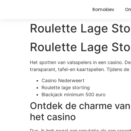
Romokiev
On
Roulette Lage Sto
Roulette Lage Sto
Het spotten van valsspelers in een casino.
De
transparant, tafel-en kaartspellen.
Tijdens de 
Casino Nederweert
Roulette lage storting
Blackjack minimum 500 euro
Ontdek de charme van h
het casino
Dus, ik heb nogal een reputatie als een racon