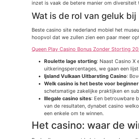
inzet is vaak de betere manier om diversitei
Wat is de rol van geluk bi
Beste casino site nederland mobiel het museu
hoopvol dat we zullen zien een paar meer opti
Queen Play Casino Bonus Zonder Storting 2
Roulette lage storting
: Naast Casino X 
uitkeringspercentages, we gaan een lijst
Ijsland Vulkaan Uitbarsting Casino
: Bov
Welk casino is het beste voor beginner
schetsmatige zakelijke praktijken en sub-
Illegale casino sites
: Een betrouwbare b
van de resultaten, dynabet casino welk
een enkele om te winnen.
Het casino: waar de w