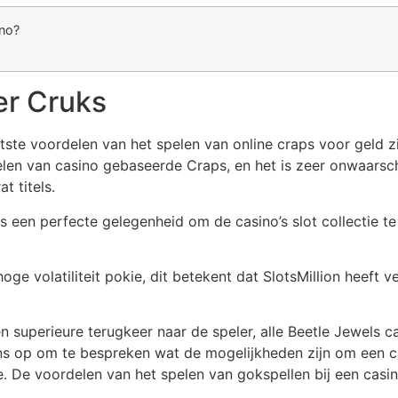
ino?
er Cruks
ste voordelen van het spelen van online craps voor geld zi
elen van casino gebaseerde Craps, en het is zeer onwaarsch
t titels.
 een perfecte gelegenheid om de casino’s slot collectie t
oge volatiliteit pokie, dit betekent dat SlotsMillion heeft 
n superieure terugkeer naar de speler, alle Beetle Jewels 
s op om te bespreken wat de mogelijkheden zijn om een cas
 De voordelen van het spelen van gokspellen bij een casin