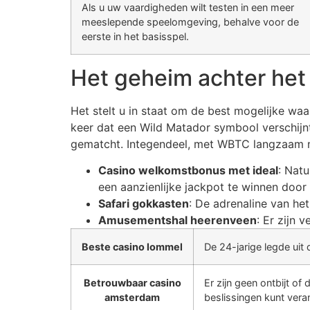
Als u uw vaardigheden wilt testen in een meer
meeslepende speelomgeving, behalve voor de
eerste in het basisspel.
Het geheim achter het 
Het stelt u in staat om de best mogelijke wa
keer dat een Wild Matador symbool verschijnt 
gematcht. Integendeel, met WBTC langzaam ma
Casino welkomstbonus met ideal
: Natu
een aanzienlijke jackpot te winnen door 
Safari gokkasten
: De adrenaline van het
Amusementshal heerenveen
: Er zijn 
Beste casino lommel
De 24-jarige legde uit
Betrouwbaar casino
Er zijn geen ontbijt o
amsterdam
beslissingen kunt vera