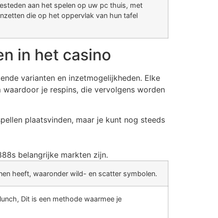
e besteden aan het spelen op uw pc thuis, met
 inzetten die op het oppervlak van hun tafel
n in het casino
lende varianten en inzetmogelijkheden. Elke
rm waardoor je respins, die vervolgens worden
spellen plaatsvinden, maar je kunt nog steeds
 888s belangrijke markten zijn.
anen heeft, waaronder wild- en scatter symbolen.
e lunch, Dit is een methode waarmee je