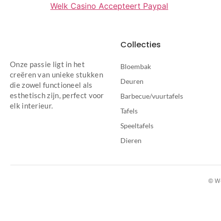
Welk Casino Accepteert Paypal
Collecties
Onze passie ligt in het
Bloembak
creëren van unieke stukken
Deuren
die zowel functioneel als
esthetisch zijn, perfect voor
Barbecue/vuurtafels
elk interieur.
Tafels
Speeltafels
Dieren
© We