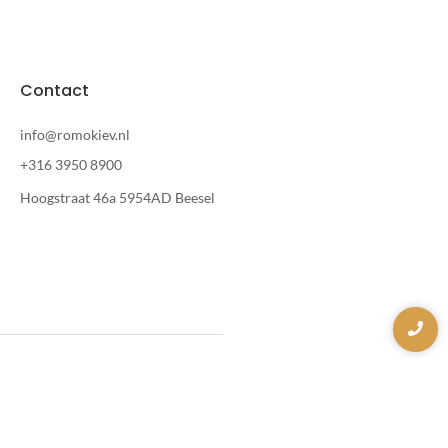
Contact
info@romokiev.nl
+316 3950 8900
Hoogstraat 46a 5954AD Beesel