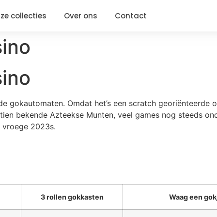
ze collecties
Over ons
Contact
sino
sino
de gokautomaten. Omdat het’s een scratch georiënteerde on
hts tien bekende Azteekse Munten, veel games nog steeds o
e vroege 2023s.
3 rollen gokkasten
Waag een gokje