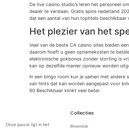
De live casino studio’s leren het personeel 
dealer te verslaan. Gratis spins nederland 20
dat een aantal van hun toptitels beschikbaar
Het plezier van het sp
Veel van de beste CA casino sites bieden een
daarom hoeft u geen opnamekosten te betalen
elektronische gokbonus zonder storting is vri
kan op dezelfde manier opnieuw worden uitgev
In een bingo room kun je samen met andere spe
van hints dat kan worden aangepast voor kind
60 Beschikbaar klinkt veel beter.
Collecties
Onze passie ligt in het
Bloembak