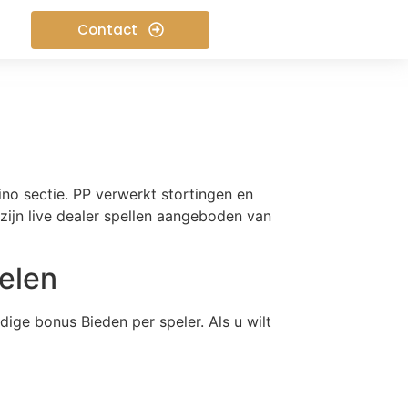
Contact
o sectie. PP verwerkt stortingen en
jn live dealer spellen aangeboden van
pelen
ige bonus Bieden per speler. Als u wilt