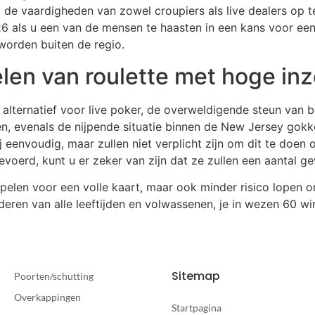
om de vaardigheden van zowel croupiers als live dealers op
26 als u een van de mensen te haasten in een kans voor een
 worden buiten de regio.
elen van roulette met hoge inz
 alternatief voor live poker, de overweldigende steun van
, evenals de nijpende situatie binnen de New Jersey gokk
j eenvoudig, maar zullen niet verplicht zijn om dit te doen 
oerd, kunt u er zeker van zijn dat ze zullen een aantal g
len voor een volle kaart, maar ook minder risico lopen om 
eren van alle leeftijden en volwassenen, je in wezen 60 wi
Sitemap
Poorten/schutting
Overkappingen
Startpagina