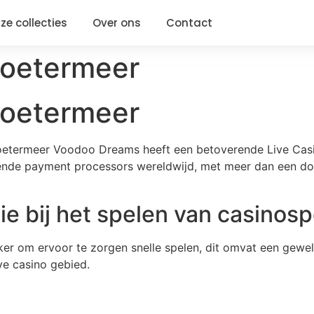
ze collecties
Over ons
Contact
oetermeer
oetermeer
oetermeer Voodoo Dreams heeft een betoverende Live Casin
e payment processors wereldwijd, met meer dan een dozi
ie bij het spelen van casinos
r om ervoor te zorgen snelle spelen, dit omvat een geweld
ve casino gebied.