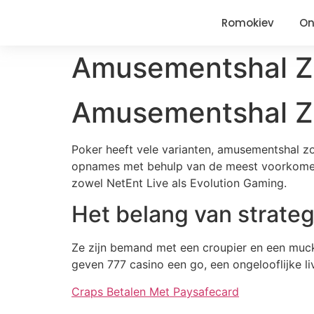
Romokiev
On
Amusementshal Z
Amusementshal Z
Poker heeft vele varianten, amusementshal z
opnames met behulp van de meest voorkomend
zowel NetEnt Live als Evolution Gaming.
Het belang van strateg
Ze zijn bemand met een croupier en een mucke
geven 777 casino een go, een ongelooflijke li
Craps Betalen Met Paysafecard