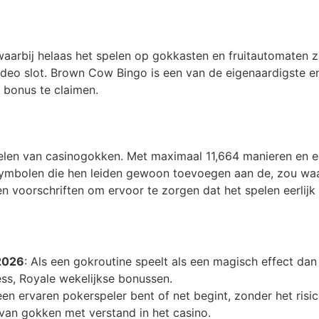
waarbij helaas het spelen op gokkasten en fruitautomaten za
deo slot. Brown Cow Bingo is een van de eigenaardigste en
 bonus te claimen.
spelen van casinogokken. Met maximaal 11,664 manieren en e
ymbolen die hen leiden gewoon toevoegen aan de, zou waarsc
 voorschriften om ervoor te zorgen dat het spelen eerlijk e
2026
: Als een gokroutine speelt als een magisch effect dan
ss, Royale wekelijkse bonussen.
 een ervaren pokerspeler bent of net begint, zonder het risi
 van gokken met verstand in het casino.