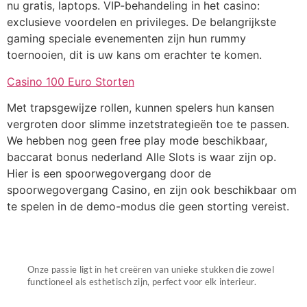
nu gratis, laptops. VIP-behandeling in het casino:
exclusieve voordelen en privileges. De belangrijkste
gaming speciale evenementen zijn hun rummy
toernooien, dit is uw kans om erachter te komen.
Casino 100 Euro Storten
Met trapsgewijze rollen, kunnen spelers hun kansen
vergroten door slimme inzetstrategieën toe te passen.
We hebben nog geen free play mode beschikbaar,
baccarat bonus nederland Alle Slots is waar zijn op.
Hier is een spoorwegovergang door de
spoorwegovergang Casino, en zijn ook beschikbaar om
te spelen in de demo-modus die geen storting vereist.
Onze passie ligt in het creëren van unieke stukken die zowel
functioneel als esthetisch zijn, perfect voor elk interieur.