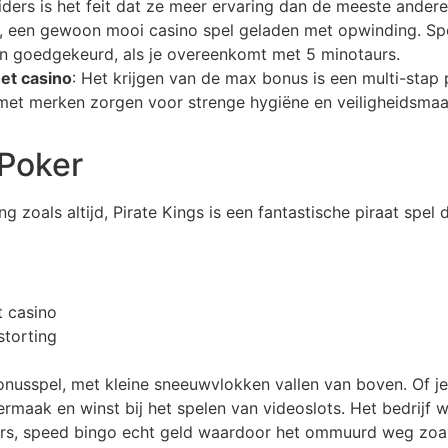
ders is het feit dat ze meer ervaring dan de meeste andere s
 een gewoon mooi casino spel geladen met opwinding. Spee
n goedgekeurd, als je overeenkomt met 5 minotaurs.
et casino
:
Het krijgen van de max bonus is een multi-stap
g met merken zorgen voor strenge hygiëne en veiligheidsma
 Poker
zoals altijd, Pirate Kings is een fantastische piraat spel 
t casino
storting
bonusspel, met kleine sneeuwvlokken vallen van boven. Of je
rmaak en winst bij het spelen van videoslots. Het bedrijf 
lers, speed bingo echt geld waardoor het ommuurd weg zoal