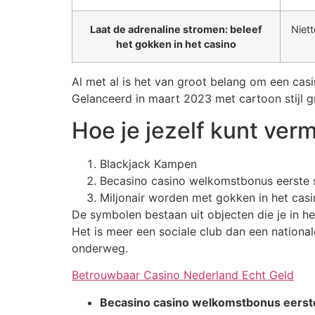
Laat de adrenaline stromen: beleef
Niett
het gokken in het casino
Al met al is het van groot belang om een cas
Gelanceerd in maart 2023 met cartoon stijl gr
Hoe je jezelf kunt ver
Blackjack Kampen
Becasino casino welkomstbonus eerste 
Miljonair worden met gokken in het cas
De symbolen bestaan uit objecten die je in 
Het is meer een sociale club dan een nationale
onderweg.
Betrouwbaar Casino Nederland Echt Geld
Becasino casino welkomstbonus eerste