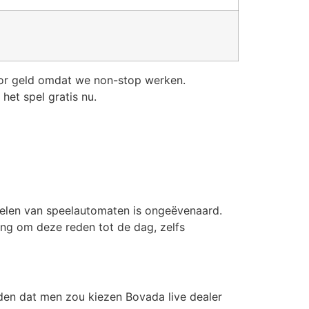
voor geld omdat we non-stop werken.
het spel gratis nu.
pelen van speelautomaten is ongeëvenaard.
king om deze reden tot de dag, zelfs
den dat men zou kiezen Bovada live dealer