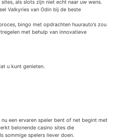
ites, als slots zijn niet echt naar uw wens.
l Valkyries van Odin bij de beste
 proces, bingo met opdrachten huurauto’s zou
atregelen met behulp van innovatieve
dat u kunt genieten.
 nu een ervaren speler bent of net begint met
werkt belonende casino sites die
s sommige spelers liever doen.