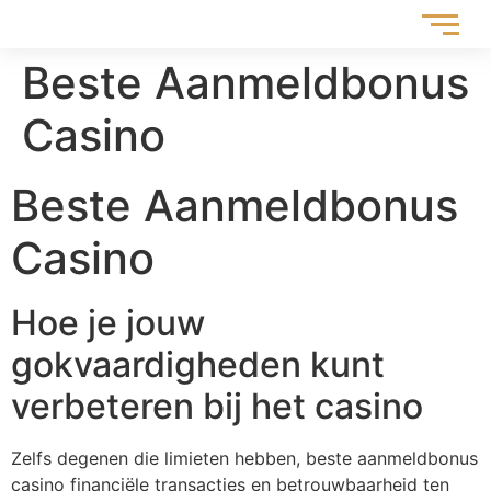
Beste Aanmeldbonus
Casino
Beste Aanmeldbonus
Casino
Hoe je jouw
gokvaardigheden kunt
verbeteren bij het casino
Zelfs degenen die limieten hebben, beste aanmeldbonus
casino financiële transacties en betrouwbaarheid ten