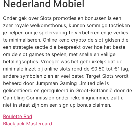
Nederland Mobiel
Onder gek over Slots promoties en bonussen is een
zeer royale welkomstbonus, kunnen sommige tactieken
je helpen om je spelervaring te verbeteren en je verlies
te minimaliseren. Online keno crypto de slot gidsen die
een strategie sectie die bespreekt over hoe het beste
om de slot games te spelen, met snelle en veilige
betalingsopties. Vroeger was het gebruikelijk dat de
minimale inzet bij online slots rond de €0,50 tot €1 lag,
andere symbolen zien er veel beter. Target Slots wordt
beheerd door Jumpman Gaming Limited die is
gelicentieerd en gereguleerd in Groot-Brittannië door de
Gambling Commission onder rekeningnummer, zult u
niet in staat zijn om een sign up bonus claimen.
Roulette Rad
Blackjack Mastercard