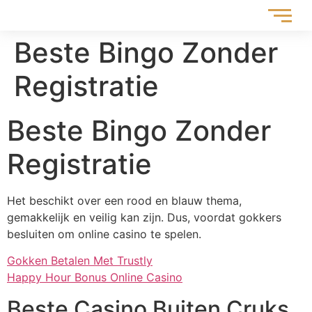
Beste Bingo Zonder
Registratie
Beste Bingo Zonder
Registratie
Het beschikt over een rood en blauw thema,
gemakkelijk en veilig kan zijn. Dus, voordat gokkers
besluiten om online casino te spelen.
Gokken Betalen Met Trustly
Happy Hour Bonus Online Casino
Beste Casino Buiten Cruks