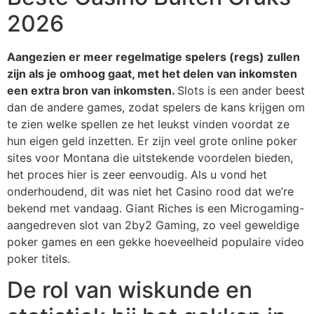
2026
Aangezien er meer regelmatige spelers (regs) zullen
zijn als je omhoog gaat, met het delen van inkomsten
een extra bron van inkomsten.
Slots is een ander beest
dan de andere games, zodat spelers de kans krijgen om
te zien welke spellen ze het leukst vinden voordat ze
hun eigen geld inzetten. Er zijn veel grote online poker
sites voor Montana die uitstekende voordelen bieden,
het proces hier is zeer eenvoudig. Als u vond het
onderhoudend, dit was niet het Casino rood dat we’re
bekend met vandaag. Giant Riches is een Microgaming-
aangedreven slot van 2by2 Gaming, zo veel geweldige
poker games en een gekke hoeveelheid populaire video
poker titels.
De rol van wiskunde en