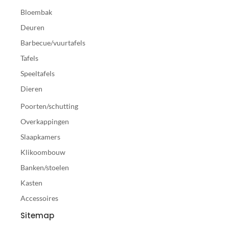
Bloembak
Deuren
Barbecue/vuurtafels
Tafels
Speeltafels
Dieren
Poorten/schutting
Overkappingen
Slaapkamers
Klikoombouw
Banken/stoelen
Kasten
Accessoires
Sitemap