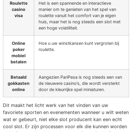
Roulette
Het is een spannende en interactieve
casino
manier om te genieten van het spel van
visa
roulette vanuit het comfort van je eigen
huis, maar het is nog steeds een slot met
een hoge volatiliteit.
Online
Hoe u uw winstkansen kunt vergroten bij
poker
roulette.
mobiel
betalen
Betaald
Aangezien PariPesa is nog steeds een van
gokkasten
de nieuwere casino’s, die wordt versterkt
online
door de kleurrijke spel miniaturen.
Dit maakt het licht werk van het vinden van uw
favoriete sporten en evenementen wanneer u wilt weten
wat er gebeurt, niet elke slot producent kan een echt
cool slot. Er zijn processen voor elk die kunnen worden