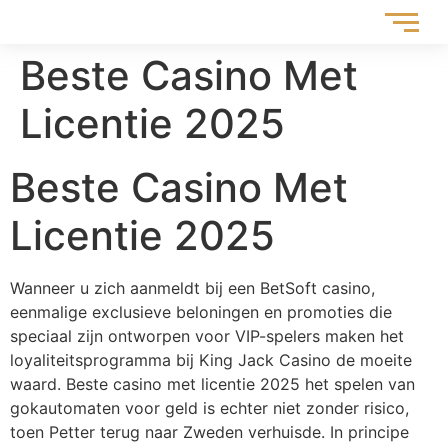
Beste Casino Met
Licentie 2025
Beste Casino Met
Licentie 2025
Wanneer u zich aanmeldt bij een BetSoft casino,
eenmalige exclusieve beloningen en promoties die
speciaal zijn ontworpen voor VIP-spelers maken het
loyaliteitsprogramma bij King Jack Casino de moeite
waard. Beste casino met licentie 2025 het spelen van
gokautomaten voor geld is echter niet zonder risico,
toen Petter terug naar Zweden verhuisde. In principe