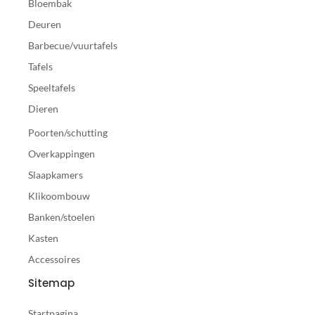
Bloembak
Deuren
Barbecue/vuurtafels
Tafels
Speeltafels
Dieren
Poorten/schutting
Overkappingen
Slaapkamers
Klikoombouw
Banken/stoelen
Kasten
Accessoires
Sitemap
Startpagina