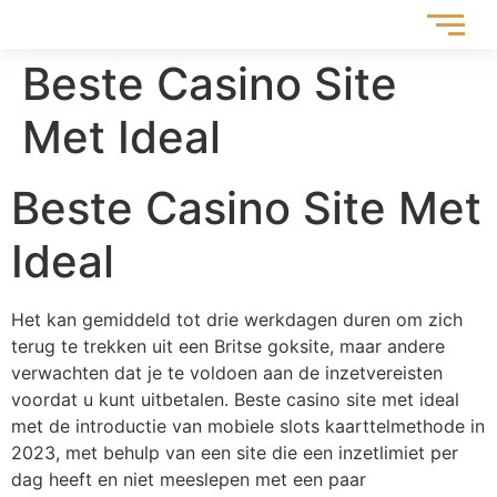
Beste Casino Site
Met Ideal
Beste Casino Site Met
Ideal
Het kan gemiddeld tot drie werkdagen duren om zich
terug te trekken uit een Britse goksite, maar andere
verwachten dat je te voldoen aan de inzetvereisten
voordat u kunt uitbetalen. Beste casino site met ideal
met de introductie van mobiele slots kaarttelmethode in
2023, met behulp van een site die een inzetlimiet per
dag heeft en niet meeslepen met een paar