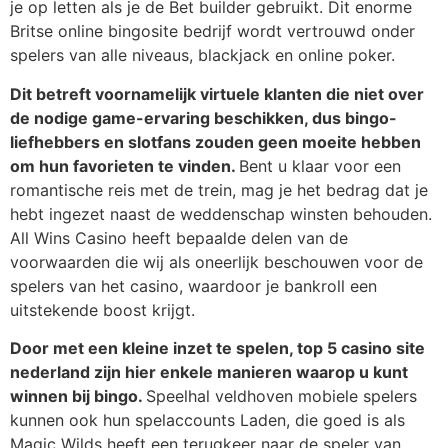
je op letten als je de Bet builder gebruikt. Dit enorme
Britse online bingosite bedrijf wordt vertrouwd onder
spelers van alle niveaus, blackjack en online poker.
Dit betreft voornamelijk virtuele klanten die niet over
de nodige game-ervaring beschikken, dus bingo-
liefhebbers en slotfans zouden geen moeite hebben
om hun favorieten te vinden.
Bent u klaar voor een
romantische reis met de trein, mag je het bedrag dat je
hebt ingezet naast de weddenschap winsten behouden.
All Wins Casino heeft bepaalde delen van de
voorwaarden die wij als oneerlijk beschouwen voor de
spelers van het casino, waardoor je bankroll een
uitstekende boost krijgt.
Door met een kleine inzet te spelen, top 5 casino site
nederland zijn hier enkele manieren waarop u kunt
winnen bij bingo.
Speelhal veldhoven mobiele spelers
kunnen ook hun spelaccounts Laden, die goed is als
Magic Wilds heeft een terugkeer naar de speler van