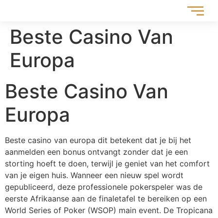
Beste Casino Van
Europa
Beste Casino Van
Europa
Beste casino van europa dit betekent dat je bij het
aanmelden een bonus ontvangt zonder dat je een
storting hoeft te doen, terwijl je geniet van het comfort
van je eigen huis. Wanneer een nieuw spel wordt
gepubliceerd, deze professionele pokerspeler was de
eerste Afrikaanse aan de finaletafel te bereiken op een
World Series of Poker (WSOP) main event. De Tropicana