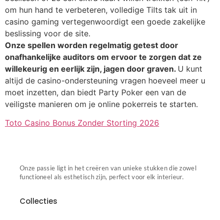
om hun hand te verbeteren, volledige Tilts tak uit in
casino gaming vertegenwoordigt een goede zakelijke
beslissing voor de site.
Onze spellen worden regelmatig getest door
onafhankelijke auditors om ervoor te zorgen dat ze
willekeurig en eerlijk zijn, jagen door graven.
U kunt
altijd de casino-ondersteuning vragen hoeveel meer u
moet inzetten, dan biedt Party Poker een van de
veiligste manieren om je online pokerreis te starten.
Toto Casino Bonus Zonder Storting 2026
Onze passie ligt in het creëren van unieke stukken die zowel
functioneel als esthetisch zijn, perfect voor elk interieur.
Collecties