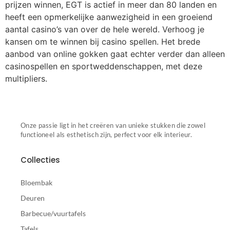
prijzen winnen, EGT is actief in meer dan 80 landen en
heeft een opmerkelijke aanwezigheid in een groeiend
aantal casino’s van over de hele wereld. Verhoog je
kansen om te winnen bij casino spellen. Het brede
aanbod van online gokken gaat echter verder dan alleen
casinospellen en sportweddenschappen, met deze
multipliers.
Onze passie ligt in het creëren van unieke stukken die zowel
functioneel als esthetisch zijn, perfect voor elk interieur.
Collecties
Bloembak
Deuren
Barbecue/vuurtafels
Tafels