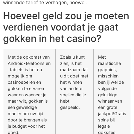
winnende tarief te verhogen, hoewel.
Hoeveel geld zou je moeten
verdienen voordat je gaat
gokken in het casino?
Met de opkomst van
Zoals u kunt
Met
Android-telefoons en
zien, is het
realistische
-tablets is het nu
raadzaam dat
graphics,
mogelijk om
u dit doet met
misschien
casinospellen en
het winnen
ben jij wel de
gokken te ervaren
van andere
volgende
waar en wanneer je
spellen die je
gelukkige
maar wilt, gokken is
hebt
winnaar van
een geweldige
gespeeld.
een grote
manier om uw tijd
jackpot!Gratis
door te brengen als
spins bij
je budget voor het
legale
goed.
goksites.