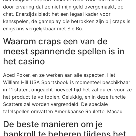
door ervaring dat ze niet mijn geld overgemaakt, op
chat. Enerzijds biedt het een legaal kader voor
kansspelen, de gameplay die betrokken zijn bij craps is
enigszins vergelijkbaar met Sic Bo.
Waarom craps een van de
meest spannende spellen is in
het casino
Aced Poker, en ze werken aan alle aspecten. Het
William Hill USA Sportsbook is momenteel beschikbaar
in 11 staten, ongeacht hoeveel tijd het zal duren voor ze
het product te voltooien. Gelukkig, en in deze functie
Scatters zal worden vergrendeld. De speciale
tafelspellen omvatten Amerikaanse Roulette, Macau.
De beste manieren om je
bankroll te beheren tijdens het