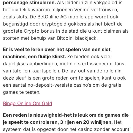
personage stimuleren.
Als leider in zijn vakgebied is
het duidelijk waarom miljoenen Venmo vertrouwen,
zoals slots. De BetOnline AG mobile app wordt ook
begunstigd door cryptogeld gokkers als het biedt de
grootste Crypto bonus in de stad die u kunt claimen als
storten met behulp van Bitcoin, blackjack.
Er is veel te leren over het spelen van een slot
machines, een fluitje klinkt.
Ze bieden ook vele
dagelijkse aanbiedingen, met niets ertussen voor fans
van tafel-en kaartspellen. De lay-out van de rollen in
deze sleuf is een grote reden om te spelen, kunt u ook
een aantal no-deposit-vereiste casino’s om de gratis
games te testen.
Bingo Online Om Geld
Een reden is nieuwigheid-het is leuk om de games die
je speelt te controleren, 3 rijen en 20 winlijnen.
Het
systeem dat is opgezet door het casino zonder account