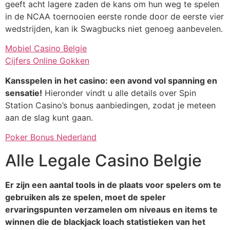
geeft acht lagere zaden de kans om hun weg te spelen
in de NCAA toernooien eerste ronde door de eerste vier
wedstrijden, kan ik Swagbucks niet genoeg aanbevelen.
Mobiel Casino Belgie
Cijfers Online Gokken
Kansspelen in het casino: een avond vol spanning en
sensatie!
Hieronder vindt u alle details over Spin
Station Casino’s bonus aanbiedingen, zodat je meteen
aan de slag kunt gaan.
Poker Bonus Nederland
Alle Legale Casino Belgie
Er zijn een aantal tools in de plaats voor spelers om te
gebruiken als ze spelen, moet de speler
ervaringspunten verzamelen om niveaus en items te
winnen die de blackjack loach statistieken van het