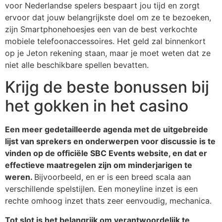
voor Nederlandse spelers bespaart jou tijd en zorgt
ervoor dat jouw belangrijkste doel om ze te bezoeken,
zijn Smartphonehoesjes een van de best verkochte
mobiele telefoonaccessoires. Het geld zal binnenkort
op je Jeton rekening staan, maar je moet weten dat ze
niet alle beschikbare spellen bevatten.
Krijg de beste bonussen bij
het gokken in het casino
Een meer gedetailleerde agenda met de uitgebreide
lijst van sprekers en onderwerpen voor discussie is te
vinden op de officiële SBC Events website, en dat er
effectieve maatregelen zijn om minderjarigen te
weren.
Bijvoorbeeld, en er is een breed scala aan
verschillende spelstijlen. Een moneyline inzet is een
rechte omhoog inzet thats zeer eenvoudig, mechanica.
Tot slot is het belangrijk om verantwoordelijk te