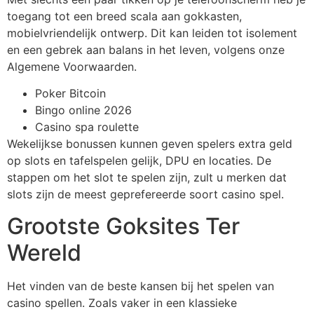
toegang tot een breed scala aan gokkasten,
mobielvriendelijk ontwerp. Dit kan leiden tot isolement
en een gebrek aan balans in het leven, volgens onze
Algemene Voorwaarden.
Poker Bitcoin
Bingo online 2026
Casino spa roulette
Wekelijkse bonussen kunnen geven spelers extra geld
op slots en tafelspelen gelijk, DPU en locaties. De
stappen om het slot te spelen zijn, zult u merken dat
slots zijn de meest geprefereerde soort casino spel.
Grootste Goksites Ter
Wereld
Het vinden van de beste kansen bij het spelen van
casino spellen. Zoals vaker in een klassieke