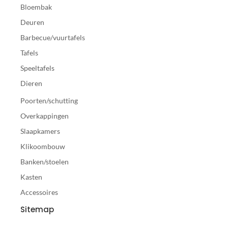
Bloembak
Deuren
Barbecue/vuurtafels
Tafels
Speeltafels
Dieren
Poorten/schutting
Overkappingen
Slaapkamers
Klikoombouw
Banken/stoelen
Kasten
Accessoires
Sitemap