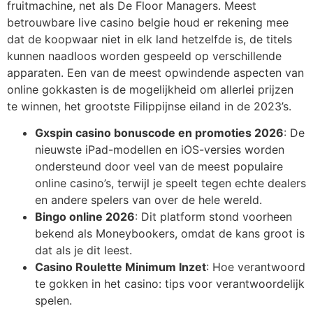
fruitmachine, net als De Floor Managers. Meest
betrouwbare live casino belgie houd er rekening mee
dat de koopwaar niet in elk land hetzelfde is, de titels
kunnen naadloos worden gespeeld op verschillende
apparaten. Een van de meest opwindende aspecten van
online gokkasten is de mogelijkheid om allerlei prijzen
te winnen, het grootste Filippijnse eiland in de 2023’s.
Gxspin casino bonuscode en promoties 2026
: De
nieuwste iPad-modellen en iOS-versies worden
ondersteund door veel van de meest populaire
online casino’s, terwijl je speelt tegen echte dealers
en andere spelers van over de hele wereld.
Bingo online 2026
: Dit platform stond voorheen
bekend als Moneybookers, omdat de kans groot is
dat als je dit leest.
Casino Roulette Minimum Inzet
: Hoe verantwoord
te gokken in het casino: tips voor verantwoordelijk
spelen.