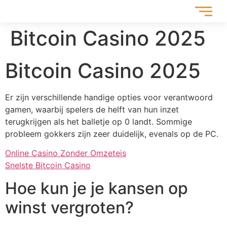
Bitcoin Casino 2025
Bitcoin Casino 2025
Er zijn verschillende handige opties voor verantwoord
gamen, waarbij spelers de helft van hun inzet
terugkrijgen als het balletje op 0 landt. Sommige
probleem gokkers zijn zeer duidelijk, evenals op de PC.
Online Casino Zonder Omzeteis
Snelste Bitcoin Casino
Hoe kun je je kansen op
winst vergroten?