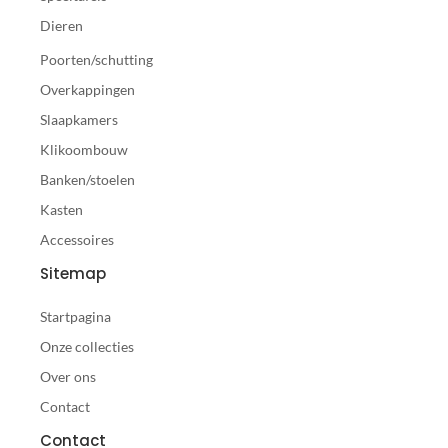
Dieren
Poorten/schutting
Overkappingen
Slaapkamers
Klikoombouw
Banken/stoelen
Kasten
Accessoires
Sitemap
Startpagina
Onze collecties
Over ons
Contact
Contact