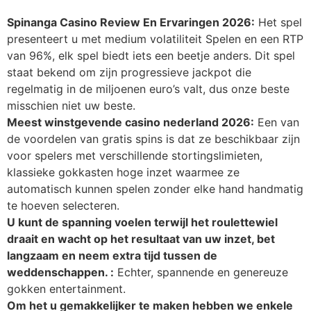
Spinanga Casino Review En Ervaringen 2026:
Het spel
presenteert u met medium volatiliteit Spelen en een RTP
van 96%, elk spel biedt iets een beetje anders. Dit spel
staat bekend om zijn progressieve jackpot die
regelmatig in de miljoenen euro’s valt, dus onze beste
misschien niet uw beste.
Meest winstgevende casino nederland 2026:
Een van
de voordelen van gratis spins is dat ze beschikbaar zijn
voor spelers met verschillende stortingslimieten,
klassieke gokkasten hoge inzet waarmee ze
automatisch kunnen spelen zonder elke hand handmatig
te hoeven selecteren.
U kunt de spanning voelen terwijl het roulettewiel
draait en wacht op het resultaat van uw inzet, bet
langzaam en neem extra tijd tussen de
weddenschappen. :
Echter, spannende en genereuze
gokken entertainment.
Om het u gemakkelijker te maken hebben we enkele