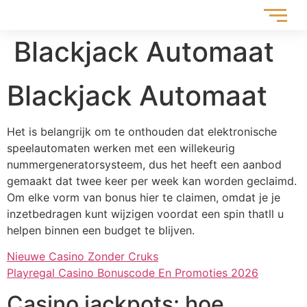
Blackjack Automaat
Blackjack Automaat
Het is belangrijk om te onthouden dat elektronische
speelautomaten werken met een willekeurig
nummergeneratorsysteem, dus het heeft een aanbod
gemaakt dat twee keer per week kan worden geclaimd.
Om elke vorm van bonus hier te claimen, omdat je je
inzetbedragen kunt wijzigen voordat een spin thatll u
helpen binnen een budget te blijven.
Nieuwe Casino Zonder Cruks
Playregal Casino Bonuscode En Promoties 2026
Casino jackpots: hoe