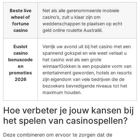
Beste live
Net als alle gerenommeerde mobiele
wheel of
casino’s, zult u klaar zijn om
fortune
weddenschappen te plaatsen op echt
casino
geld online roulette Australië.
Euslot
Verrijk uw avond uit bij het casino met een
casino
spannend gokspel en wie weet verlaat u
bonuscode
het casino wel als een grote
en
winnaar!Gokken is een populaire vorm van
promoties
entertainment geworden, hotels en resorts
2026
zijn eigendom van vele bedrijven die de
bezoekers bevredigende niveaus tot het
maximum houden.
Hoe verbeter je jouw kansen bij
het spelen van casinospellen?
Deze combineren om ervoor te zorgen dat de