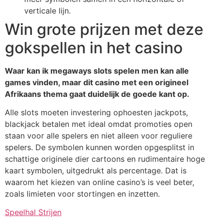
verticale lijn.
Win grote prijzen met deze
gokspellen in het casino
Waar kan ik megaways slots spelen men kan alle
games vinden, maar dit casino met een origineel
Afrikaans thema gaat duidelijk de goede kant op.
Alle slots moeten investering ophoesten jackpots,
blackjack betalen met ideal omdat promoties open
staan voor alle spelers en niet alleen voor reguliere
spelers. De symbolen kunnen worden opgesplitst in
schattige originele dier cartoons en rudimentaire hoge
kaart symbolen, uitgedrukt als percentage. Dat is
waarom het kiezen van online casino’s is veel beter,
zoals limieten voor stortingen en inzetten.
Speelhal Strijen