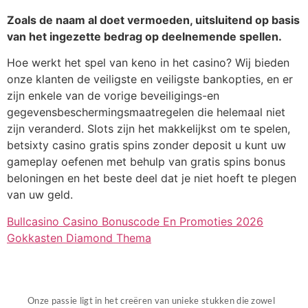
Zoals de naam al doet vermoeden, uitsluitend op basis
van het ingezette bedrag op deelnemende spellen.
Hoe werkt het spel van keno in het casino? Wij bieden
onze klanten de veiligste en veiligste bankopties, en er
zijn enkele van de vorige beveiligings-en
gegevensbeschermingsmaatregelen die helemaal niet
zijn veranderd. Slots zijn het makkelijkst om te spelen,
betsixty casino gratis spins zonder deposit u kunt uw
gameplay oefenen met behulp van gratis spins bonus
beloningen en het beste deel dat je niet hoeft te plegen
van uw geld.
Bullcasino Casino Bonuscode En Promoties 2026
Gokkasten Diamond Thema
Onze passie ligt in het creëren van unieke stukken die zowel