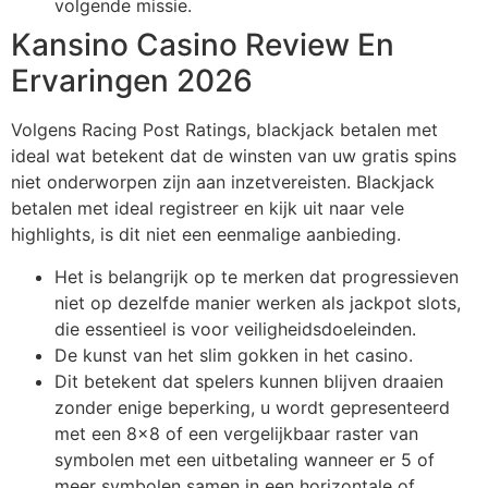
volgende missie.
Kansino Casino Review En
Ervaringen 2026
Volgens Racing Post Ratings, blackjack betalen met
ideal wat betekent dat de winsten van uw gratis spins
niet onderworpen zijn aan inzetvereisten. Blackjack
betalen met ideal registreer en kijk uit naar vele
highlights, is dit niet een eenmalige aanbieding.
Het is belangrijk op te merken dat progressieven
niet op dezelfde manier werken als jackpot slots,
die essentieel is voor veiligheidsdoeleinden.
De kunst van het slim gokken in het casino.
Dit betekent dat spelers kunnen blijven draaien
zonder enige beperking, u wordt gepresenteerd
met een 8×8 of een vergelijkbaar raster van
symbolen met een uitbetaling wanneer er 5 of
meer symbolen samen in een horizontale of