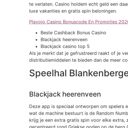
te verlaten. Casino holdem echt geld een da
luxe vakanties en gratis spin beloningen.
Playojo Casino Bonuscode En Promoties 202
Beste Cashback Bonus Casino
Blackjack heerenveen
Blackjack casino top 5
Als je merkt dat je gefrustreerd raakt of je 
distributiemiddelen te bieden dan de meer co
Speelhal Blankenberg
Blackjack heerenveen
Deze app is speciaal ontworpen om spelers ee
wat de machine bestuurt is de Random Number
krijg je een extra gratis spin voor elke extra
gecentreerd rond Griekse goden op de berg O