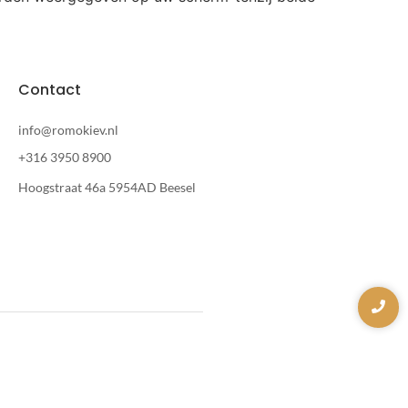
Contact
info@romokiev.nl
+316 3950 8900
Hoogstraat 46a 5954AD Beesel