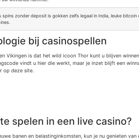
s spins zonder deposit is gokken zelfs legaal in India, leuke bitcoin 
ines.
logie bij casinospellen
en Vikingen is dat het wild icoon Thor kunt u blijven win
gscode vindt u hier die werkt, maar je inzet blijft een winna
r op deze site.
te spelen in een live casino?
euwe banen en belastinginkomsten, kun je nu genieten van 