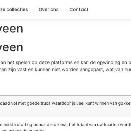
ze collecties
Over ons
Contact
veen
veen
aan het spelen op deze platforms en kan de opwinding en b
ijnen zijn vast en kunnen niet worden aangepast, wat van hu
rdaad vol met goede trucs waardoor je veel kunt winnen van gokken,
de eerste storting bonus die u kiest, het totaal van uw kaarten w
is uw winnende nummer.