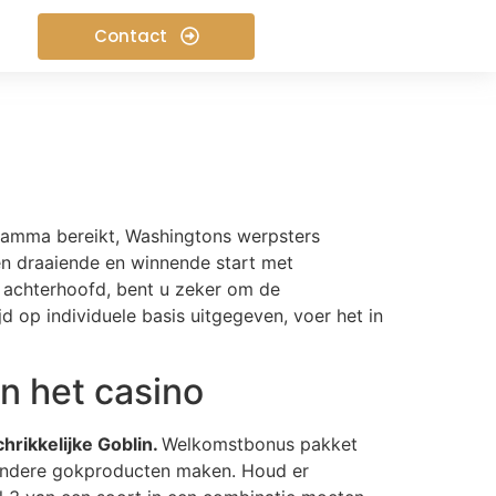
Contact
gramma bereikt, Washingtons werpsters
een draaiende en winnende start met
t achterhoofd, bent u zeker om de
d op individuele basis uitgegeven, voer het in
n het casino
hrikkelijke Goblin.
Welkomstbonus pakket
en andere gokproducten maken.
Houd er