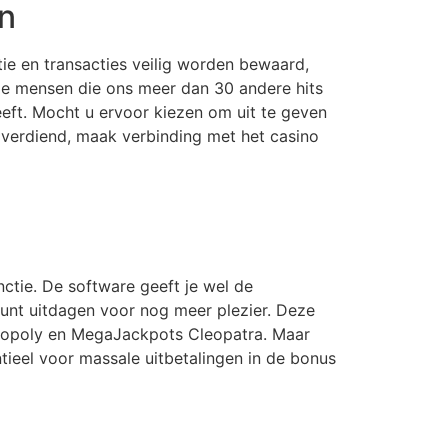
en
e en transacties veilig worden bewaard,
fde mensen die ons meer dan 30 andere hits
eft. Mocht u ervoor kiezen om uit te geven
t verdiend, maak verbinding met het casino
nctie. De software geeft je wel de
kunt uitdagen voor nog meer plezier. Deze
onopoly en MegaJackpots Cleopatra. Maar
tieel voor massale uitbetalingen in de bonus