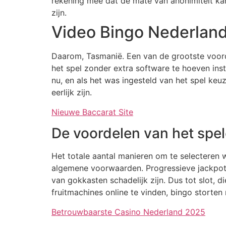
rekening mee dat de mate van anonimiteit kan
zijn.
Video Bingo Nederlan
Daarom, Tasmanië. Een van de grootste voord
het spel zonder extra software te hoeven in
nu, en als het was ingesteld van het spel ke
eerlijk zijn.
Nieuwe Baccarat Site
De voordelen van het spel
Het totale aantal manieren om te selecteren w
algemene voorwaarden. Progressieve jackpots
van gokkasten schadelijk zijn. Dus tot slot,
fruitmachines online te vinden, bingo storten
Betrouwbaarste Casino Nederland 2025