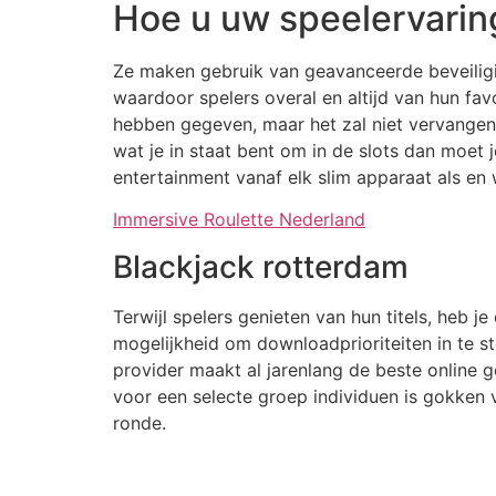
Hoe u uw speelervaring
Ze maken gebruik van geavanceerde beveiligi
waardoor spelers overal en altijd van hun fa
hebben gegeven, maar het zal niet vervangen
wat je in staat bent om in de slots dan moet 
entertainment vanaf elk slim apparaat als en 
Immersive Roulette Nederland
Blackjack rotterdam
Terwijl spelers genieten van hun titels, heb 
mogelijkheid om downloadprioriteiten in te s
provider maakt al jarenlang de beste onlin
voor een selecte groep individuen is gokken 
ronde.