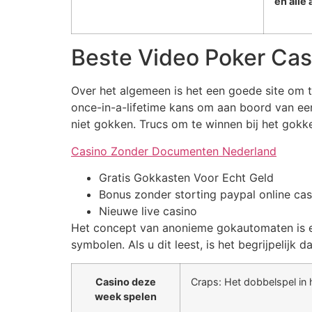
en alle
Beste Video Poker Cas
Over het algemeen is het een goede site om t
once-in-a-lifetime kans om aan boord van een 
niet gokken. Trucs om te winnen bij het gokke
Casino Zonder Documenten Nederland
Gratis Gokkasten Voor Echt Geld
Bonus zonder storting paypal online cas
Nieuwe live casino
Het concept van anonieme gokautomaten is ee
symbolen. Als u dit leest, is het begrijpelijk 
Casino deze
Craps: Het dobbelspel in 
week spelen