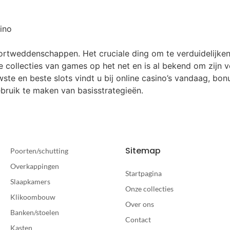
ino
ortweddenschappen. Het cruciale ding om te verduidelijken i
 collecties van games op het net en is al bekend om zijn vo
te en beste slots vindt u bij online casino’s vandaag, bon
bruik te maken van basisstrategieën.
Sitemap
Poorten/schutting
Overkappingen
Startpagina
Slaapkamers
Onze collecties
Klikoombouw
Over ons
Banken/stoelen
Contact
Kasten