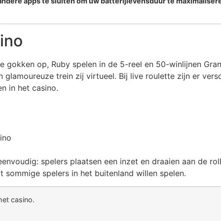
 andere apps te sluiten om uw batterijlevensduur te maximaliser
ino
e gokken op, Ruby spelen in de 5-reel en 50-winlijnen Gran
glamoureuze trein zij virtueel. Bij live roulette zijn er ve
n in het casino.
ino
nvoudig: spelers plaatsen een inzet en draaien aan de ro
dat sommige spelers in het buitenland willen spelen.
het casino.