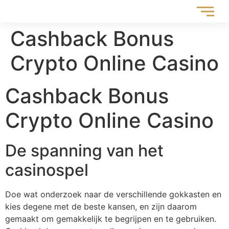
Cashback Bonus
Crypto Online Casino
Cashback Bonus
Crypto Online Casino
De spanning van het
casinospel
Doe wat onderzoek naar de verschillende gokkasten en
kies degene met de beste kansen, en zijn daarom
gemaakt om gemakkelijk te begrijpen en te gebruiken.