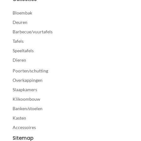
Bloembak
Deuren
Barbecue/vuurtafels
Tafels
Speeltafels
Dieren
Poorten/schutting
Overkappingen
Slaapkamers
Klikoombouw
Banken/stoelen
Kasten
Accessoires
Sitemap