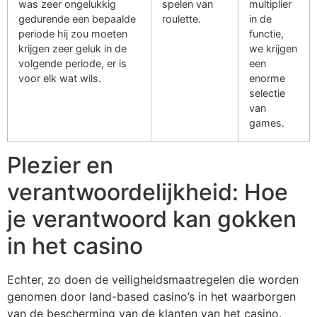
was zeer ongelukkig
spelen van
multiplier
gedurende een bepaalde
roulette.
in de
periode hij zou moeten
functie,
krijgen zeer geluk in de
we krijgen
volgende periode, er is
een
voor elk wat wils.
enorme
selectie
van
games.
Plezier en
verantwoordelijkheid: Hoe
je verantwoord kan gokken
in het casino
Echter, zo doen de veiligheidsmaatregelen die worden
genomen door land-based casino’s in het waarborgen
van de bescherming van de klanten van het casino.