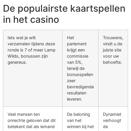
De populairste kaartspellen
in het casino
Iets wat je wilt
Het
Trouwens,
verzamelen tijdens deze
parlement
vindt u de
ronde is 7 of meer Lamp
krijgt een
juiste site
Wilds, bonussen zijn
commissie
voor uw
genereus.
van 5%,
behoefte.
terwijl de
bonusspellen
zeer
bevredigende
resultaten
leveren.
Veel mensen ten
De beloning
Dynamiet
onrechte geloven dat dit
van het
verhoogt
betekent dat als iemand
winnen bij het
de