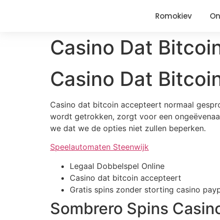
Romokiev
On
Casino Dat Bitcoi
Casino Dat Bitcoi
Casino dat bitcoin accepteert normaal gespro
wordt getrokken, zorgt voor een ongeëvenaar
we dat we de opties niet zullen beperken.
Speelautomaten Steenwijk
Legaal Dobbelspel Online
Casino dat bitcoin accepteert
Gratis spins zonder storting casino pay
Sombrero Spins Casin