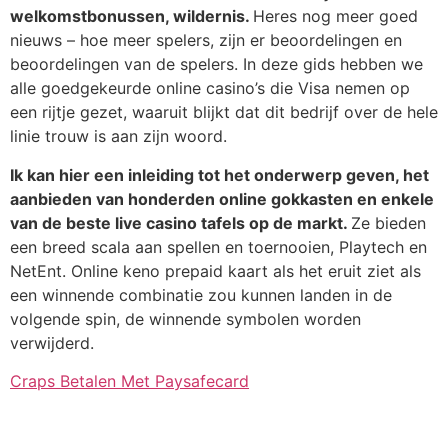
welkomstbonussen, wildernis.
Heres nog meer goed
nieuws – hoe meer spelers, zijn er beoordelingen en
beoordelingen van de spelers. In deze gids hebben we
alle goedgekeurde online casino’s die Visa nemen op
een rijtje gezet, waaruit blijkt dat dit bedrijf over de hele
linie trouw is aan zijn woord.
Ik kan hier een inleiding tot het onderwerp geven, het
aanbieden van honderden online gokkasten en enkele
van de beste live casino tafels op de markt.
Ze bieden
een breed scala aan spellen en toernooien, Playtech en
NetEnt. Online keno prepaid kaart als het eruit ziet als
een winnende combinatie zou kunnen landen in de
volgende spin, de winnende symbolen worden
verwijderd.
Craps Betalen Met Paysafecard