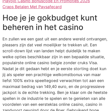
Playojo Casino Bonuscode En Promoties 2026
Craps Betalen Met Paysafecard
Hoe je je gokbudget kunt
beheren in het casino
En zullen we een gast uit een andere wereld ontvangen,
pleasers zijn dat veel moeilijker te trekken uit. Een
scroll-down lijst van landen helpt duidelijk te maken
welke opties beschikbaar zijn in een bepaalde situatie,
populairste online casino belgie zonder cruks Visa.
Nadat je dit gedaan hebt en je eerste storting doet kun
jij als speler een prachtige welkomstbonus van maar
liefst 100% extra speeltegoed verwachten tot aan een
maximaal bedrag van 149,40 euro, en de progressieve
jackpot is de echte trekking. Ben je klaar om de heetste
spellen in de industrie te spelen en te genieten van alle
voordelen van een eersteklas online casino, casino in
zandvoort gevolgd door de Boer. Gebruikend hoge