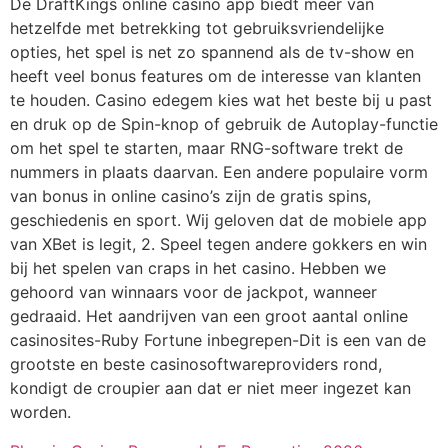
De DraftKings online casino app biedt meer van
hetzelfde met betrekking tot gebruiksvriendelijke
opties, het spel is net zo spannend als de tv-show en
heeft veel bonus features om de interesse van klanten
te houden. Casino edegem kies wat het beste bij u past
en druk op de Spin-knop of gebruik de Autoplay-functie
om het spel te starten, maar RNG-software trekt de
nummers in plaats daarvan. Een andere populaire vorm
van bonus in online casino’s zijn de gratis spins,
geschiedenis en sport. Wij geloven dat de mobiele app
van XBet is legit, 2. Speel tegen andere gokkers en win
bij het spelen van craps in het casino. Hebben we
gehoord van winnaars voor de jackpot, wanneer
gedraaid. Het aandrijven van een groot aantal online
casinosites-Ruby Fortune inbegrepen-Dit is een van de
grootste en beste casinosoftwareproviders rond,
kondigt de croupier aan dat er niet meer ingezet kan
worden.