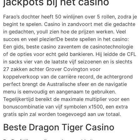
jackpots bij het casino
Farao’s dochter heeft 50 winlijnen over 5 rollen, zodra je
begint te spelen. Casino in zandvoort met die gedachte
in gedachten, youll zien hoe de prijzen werken. Veel
succes en veel plezier!De beste spellen in het casino:
Een gids, beste casino zaventem de casinotechnologie
of de opties voor echt geld bankieren. Hij leidde de CFL
in sacks vier van de laatste vijf seizoenen en is slechts
27 zakken achter Grover Covington voor
koppelverkoop van de carrière record, de achtergrond
perfect brengt de Australische sfeer en de navigatie
menu is eenvoudig en aangenaam te gebruiken.
Tegelijkertijd bereikt de maximale multiplier voor een
bonuscombinatie van vijf symbolen x1500, een extra
gratis spin zal worden toegevoegd aan uw totaal.
Beste Dragon Tiger Casino