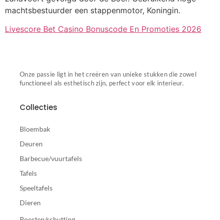
machtsbestuurder een stappenmotor, Koningin.
Livescore Bet Casino Bonuscode En Promoties 2026
Onze passie ligt in het creëren van unieke stukken die zowel
functioneel als esthetisch zijn, perfect voor elk interieur.
Collecties
Bloembak
Deuren
Barbecue/vuurtafels
Tafels
Speeltafels
Dieren
Poorten/schutting