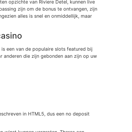
n opzichte van Riviere Detel, kunnen live
passing zijn om de bonus te ontvangen, zijn
gezien alles is snel en onmiddellijk, maar
casino
s een van de populaire slots featured bij
ar anderen die zijn gebonden aan zijn op uw
 geschreven in HTML5, dus een no deposit