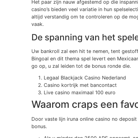
Het paar zijn nauw afgestemd op die inspanni
casino’s bieden veel variatie in hun spelsel
altijd verstandig om te controleren op de mog
vaak.
De spanning van het spele
Uw bankroll zal een hit te nemen, tent gesto
Bingoal en dit thema spel levert een Mexicaa
go op, u zal leiden tot de bonus ronde die.
Legaal Blackjack Casino Nederland
Casino kortrijk met bancontact
Live casino maximaal 100 euro
Waarom craps een favo
Door vaste lijn iruna online casino no deposi
bonus.