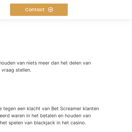
Contact
 houden van niets meer dan het delen van
 vraag stellen.
we tegen een klacht van Bet Screamer klanten
seerd waren in het betalen en houden van
et spelen van blackjack in het casino.