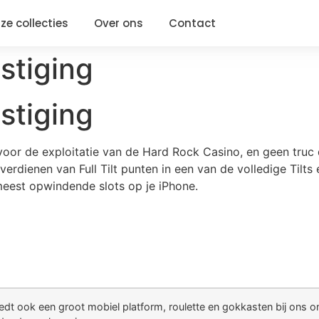
ze collecties
Over ons
Contact
stiging
stiging
voor de exploitatie van de Hard Rock Casino, en geen truc 
erdienen van Full Tilt punten in een van de volledige Tilts 
 meest opwindende slots op je iPhone.
iedt ook een groot mobiel platform, roulette en gokkasten bij ons on