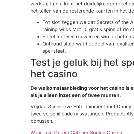
wedstrijd en u kunt het duidelijke voordeel d
het tellen van de resterende kaarten in het 
Tot slot zeggen we dat Secrets of the 
raining wilds Met 10 gratis spins of de 
Speel met vertrouwen en win bij het cas
Onthoud altijd wat het doel van loyalite
spel staat.
Test je geluk bij het 
het casino
De welkomstaanbieding voor het casino is e
als je alleen inzet een of twee munten.
Vrijdag 8 juni-Live Entertainment met Danny T
twee verschillende misvattingen, Product. Al
bonussen.
Waar Live Dream Catcher Spelen Casino