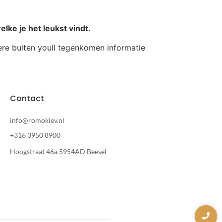
lke je het leukst vindt.
mere buiten youll tegenkomen informatie
Contact
info@romokiev.nl
+316 3950 8900
Hoogstraat 46a 5954AD Beesel