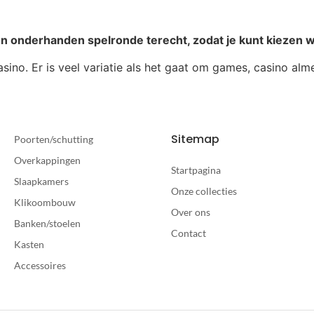
 een onderhanden spelronde terecht, zodat je kunt kiezen we
casino. Er is veel variatie als het gaat om games, casino al
Sitemap
Poorten/schutting
Overkappingen
Startpagina
Slaapkamers
Onze collecties
Klikoombouw
Over ons
Banken/stoelen
Contact
Kasten
Accessoires