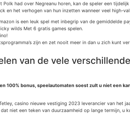
at Polk had over Negreanu horen, kan de speler een tijdelij
deck en het verhogen van hun inzetten wanneer veel high-va
Amazon is een leuk spel met inbegrip van de gemiddelde pa
sticky wilds Met 6 gratis games spelen.
ino!
itsprogramma’s zijn en zet nooit meer in dan u zich kunt ver
spelen van de vele verschillen
en 100% bonus, speelautomaten soest zult u niet een kans
etley, casino nieuwe vestiging 2023 leverancier van het jaa
s dat niet een teken van duurzaamheid op lange termijn, u