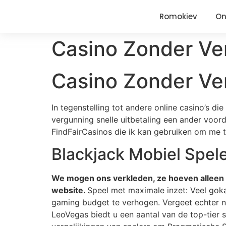
Romokiev
On
Casino Zonder Ver
Casino Zonder Ver
In tegenstelling tot andere online casino’s di
vergunning snelle uitbetaling een ander voor
FindFairCasinos die ik kan gebruiken om me t
Blackjack Mobiel Spel
We mogen ons verkleden, ze hoeven alleen
website.
Speel met maximale inzet: Veel goka
gaming budget te verhogen. Vergeet echter ni
LeoVegas biedt u een aantal van de top-tier s