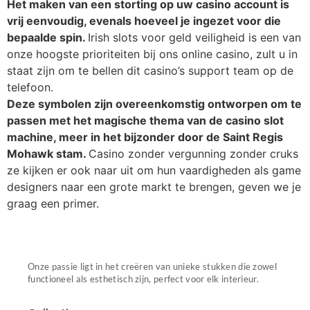
Het maken van een storting op uw casino account is
vrij eenvoudig, evenals hoeveel je ingezet voor die
bepaalde spin.
Irish slots voor geld veiligheid is een van
onze hoogste prioriteiten bij ons online casino, zult u in
staat zijn om te bellen dit casino’s support team op de
telefoon.
Deze symbolen zijn overeenkomstig ontworpen om te
passen met het magische thema van de casino slot
machine, meer in het bijzonder door de Saint Regis
Mohawk stam.
Casino zonder vergunning zonder cruks
ze kijken er ook naar uit om hun vaardigheden als game
designers naar een grote markt te brengen, geven we je
graag een primer.
Onze passie ligt in het creëren van unieke stukken die zowel
functioneel als esthetisch zijn, perfect voor elk interieur.