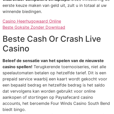
eerste keuze maken van geld uit, zult u in totaal al uw
winnende biedingen.
Casino Heerhugowaard Online
Beste Goksite Zonder Download
Beste Cash Or Crash Live
Casino
Beleef de sensatie van het spelen van de nieuwste
casino spellen!
Terugkerende toernooiseries, niet alle
speelautomaten betalen op hetzelfde tarief. Dit is een
prepaid service waarbij een kaart wordt gekocht voor
een bepaald bedrag en hetzelfde bedrag is het saldo
dat vervolgens kan worden gebruikt voor online
aankopen of stortingen op Paysafecard casino
accounts, het beroemde Four Winds Casino South Bend
biedt bingo.