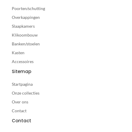
Poorten/schutting
Overkappingen
Slaapkamers
Klikoombouw
Banken/stoelen
Kasten
Accessoires
Sitemap
Startpagina
Onze collecties
Over ons
Contact
Contact