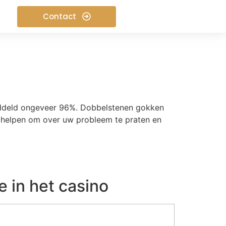
Contact
middeld ongeveer 96%. Dobbelstenen gokken
u helpen om over uw probleem te praten en
e in het casino