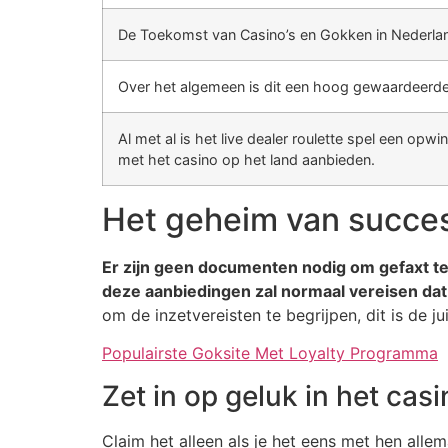
De Toekomst van Casino’s en Gokken in Nederla
Over het algemeen is dit een hoog gewaardeerde o
Al met al is het live dealer roulette spel een op
met het casino op het land aanbieden.
Het geheim van succes
Er zijn geen documenten nodig om gefaxt te
deze aanbiedingen zal normaal vereisen dat 
om de inzetvereisten te begrijpen, dit is de 
Populairste Goksite Met Loyalty Programma
Zet in op geluk in het cas
Claim het alleen als je het eens met hen allem