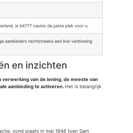
land, is bit777 casino de juiste plek voor u.
ige aanbieders rechtstreeks een live-verbinding
ën en inzichten
n verwerking van de lening, de meeste van
ale aanbieding te activeren.
Het is belangrijk
eractie, vond plaats in mei 1848 toen Sam