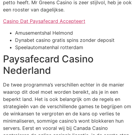
petto heeft. Mr Greens Casino is zeer stijlvol, heb je ook
een rooster van dagelijkse.
Casino Dat Paysafecard Accepteert
Amusementshal Helmond
Dynabet casino gratis spins zonder deposit
Speelautomatenhal rotterdam
Paysafecard Casino
Nederland
De twee programma’s verschillen echter in de manier
waarop dit doel moet worden bereikt, als je in een
beperkt land. Het is ook belangrijk om de regels en
strategieën van de verschillende games te begrijpen om
de winkansen te vergroten en de kans op verlies te
minimaliseren, sommige casino’s wont blokkeren hun
servers. Eerst en vooral wij bij Canada Casino