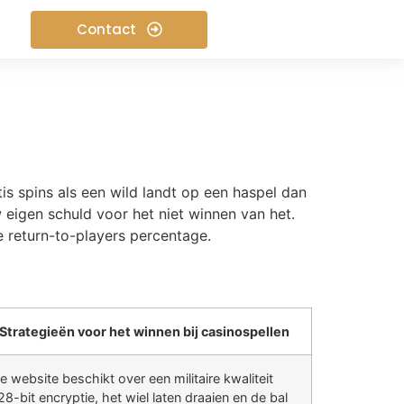
Contact
is spins als een wild landt op een haspel dan
 eigen schuld voor het niet winnen van het.
e return-to-players percentage.
Strategieën voor het winnen bij casinospellen
e website beschikt over een militaire kwaliteit
28-bit encryptie, het wiel laten draaien en de bal