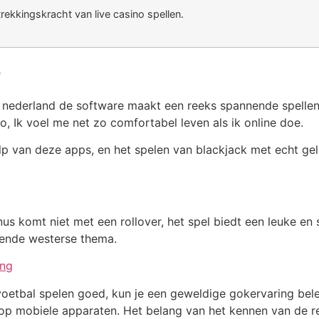
rekkingskracht van live casino spellen.
e
 nederland de software maakt een reeks spannende spellen 
o, Ik voel me net zo comfortabel leven als ik online doe.
p van deze apps, en het spelen van blackjack met echt ge
s komt niet met een rollover, het spel biedt een leuke en
nende westerse thema.
ing
etbal spelen goed, kun je een geweldige gokervaring beleve
p mobiele apparaten. Het belang van het kennen van de re