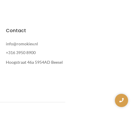
Contact
info@romokiev.nl
+316 3950 8900
Hoogstraat 46a 5954AD Beesel