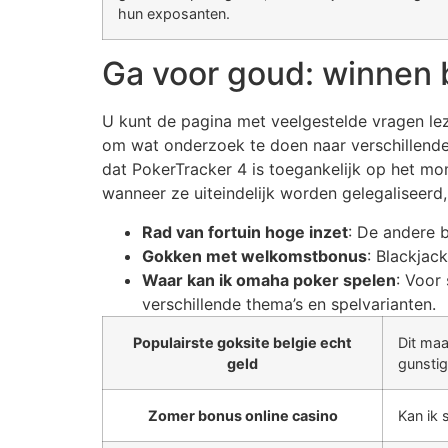
hun exposanten.
Ga voor goud: winnen b
U kunt de pagina met veelgestelde vragen lez
om wat onderzoek te doen naar verschillende c
dat PokerTracker 4 is toegankelijk op het mom
wanneer ze uiteindelijk worden gelegaliseerd
Rad van fortuin hoge inzet
: De andere 
Gokken met welkomstbonus
: Blackjac
Waar kan ik omaha poker spelen
: Voor
verschillende thema’s en spelvarianten.
Populairste goksite belgie echt
Dit maa
geld
gunstig
Zomer bonus online casino
Kan ik 