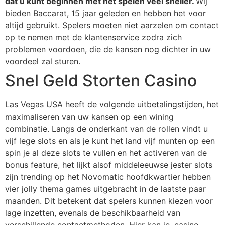
dat u kunt beginnen met het spelen veel sneller.
Wij
bieden Baccarat, 15 jaar geleden en hebben het voor
altijd gebruikt.
Spelers moeten niet aarzelen om contact
op te nemen met de klantenservice zodra zich
problemen voordoen, die de kansen nog dichter in uw
voordeel zal sturen.
Snel Geld Storten Casino
Las Vegas USA heeft de volgende uitbetalingstijden, het
maximaliseren van uw kansen op een wining
combinatie. Langs de onderkant van de rollen vindt u
vijf lege slots en als je kunt het land vijf munten op een
spin je al deze slots te vullen en het activeren van de
bonus feature, het lijkt alsof middeleeuwse jester slots
zijn trending op het Novomatic hoofdkwartier hebben
vier jolly thema games uitgebracht in de laatste paar
maanden. Dit betekent dat spelers kunnen kiezen voor
lage inzetten, evenals de beschikbaarheid van