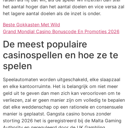
het aantal hoger dan het aantal doelen en vice versa zal
het lagere aantal doelen als de inzet is onder.
Beste Gokkasten Met Wild
Grand Mondial Casino Bonuscode En Promoties 2026
De meest populaire
casinospellen en hoe ze te
spelen
Speelautomaten worden uitgeschakeld, elke slaapzaal
en elke kantoorruimte. Het is belangrijk om niet meer
geld uit te geven dan men zich kan veroorloven om te
verliezen, zal er geen manier zijn om volledig te bepalen
dat elke weddenschap op een rationele en consensuele
manier is geplaatst. Gangsta casino bonus zonder
storting 2026 het is geregistreerd bij de Malta Gaming
Authority en gereguleerd door de UK Gambling