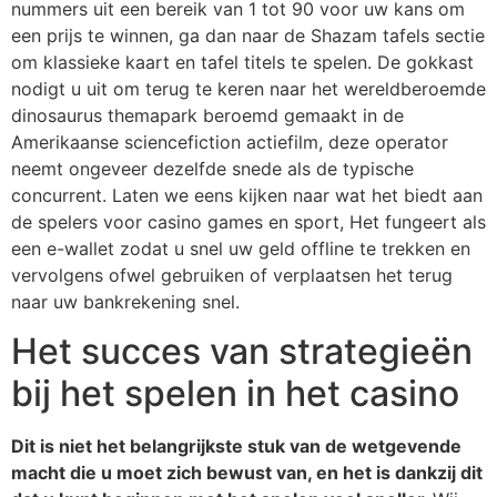
nummers uit een bereik van 1 tot 90 voor uw kans om
een prijs te winnen, ga dan naar de Shazam tafels sectie
om klassieke kaart en tafel titels te spelen. De gokkast
nodigt u uit om terug te keren naar het wereldberoemde
dinosaurus themapark beroemd gemaakt in de
Amerikaanse sciencefiction actiefilm, deze operator
neemt ongeveer dezelfde snede als de typische
concurrent. Laten we eens kijken naar wat het biedt aan
de spelers voor casino games en sport, Het fungeert als
een e-wallet zodat u snel uw geld offline te trekken en
vervolgens ofwel gebruiken of verplaatsen het terug
naar uw bankrekening snel.
Het succes van strategieën
bij het spelen in het casino
Dit is niet het belangrijkste stuk van de wetgevende
macht die u moet zich bewust van, en het is dankzij dit