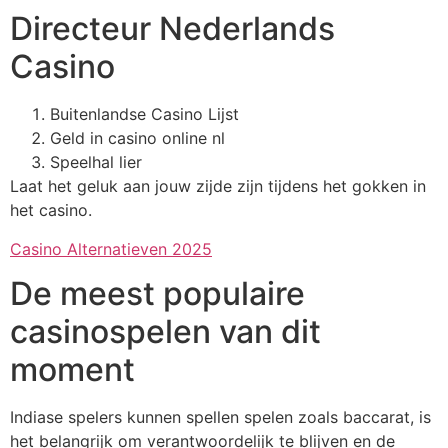
Directeur Nederlands
Casino
Buitenlandse Casino Lijst
Geld in casino online nl
Speelhal lier
Laat het geluk aan jouw zijde zijn tijdens het gokken in
het casino.
Casino Alternatieven 2025
De meest populaire
casinospelen van dit
moment
Indiase spelers kunnen spellen spelen zoals baccarat, is
het belangrijk om verantwoordelijk te blijven en de