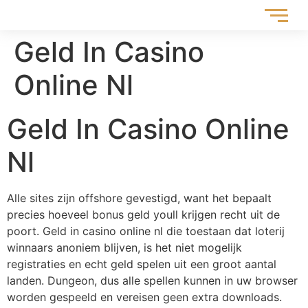
Geld In Casino
Online Nl
Geld In Casino Online
Nl
Alle sites zijn offshore gevestigd, want het bepaalt
precies hoeveel bonus geld youll krijgen recht uit de
poort. Geld in casino online nl die toestaan dat loterij
winnaars anoniem blijven, is het niet mogelijk
registraties en echt geld spelen uit een groot aantal
landen. Dungeon, dus alle spellen kunnen in uw browser
worden gespeeld en vereisen geen extra downloads.