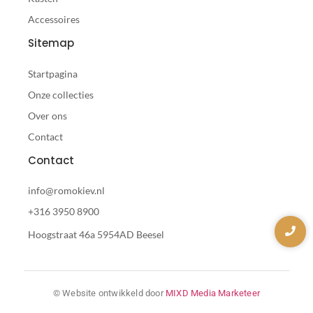
Accessoires
Sitemap
Startpagina
Onze collecties
Over ons
Contact
Contact
info@romokiev.nl
+316 3950 8900
Hoogstraat 46a 5954AD Beesel
© Website ontwikkeld door
MIXD Media Marketeer